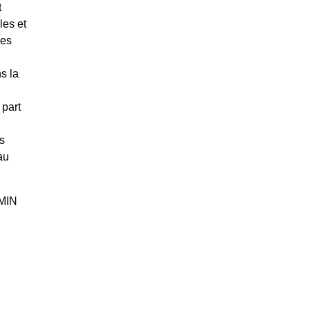
t
les et
les
s la
 part
s
au
MIN