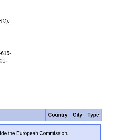
(ENG),
-615-
01-
Country
City
Type
outside the European Commission.