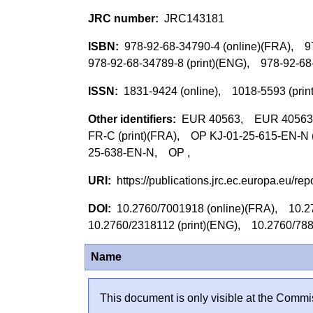
JRC143181
978-92-68-34790-4 (online)(FRA), 9
978-92-68-34789-8 (print)(ENG), 978-92-
1831-9424 (online), 1018-5593 (pri
EUR 40563, EUR 40563 (p
FR-C (print)(FRA), OP KJ-01-25-615-EN-N 
25-638-EN-N, OP ,
https://publications.jrc.ec.europa.eu/
10.2760/7001918 (online)(FRA), 10.2
10.2760/2318112 (print)(ENG), 10.2760/7
Name
This document is only visible at the Commis