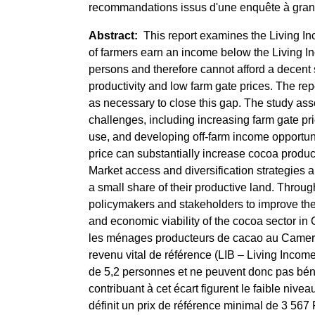
recommandations issus d'une enquête à gra
This report examines the Living 
of farmers earn an income below the Living I
persons and therefore cannot afford a decent s
productivity and low farm gate prices. The re
as necessary to close this gap. The study ass
challenges, including increasing farm gate pri
use, and developing off-farm income opportuni
price can substantially increase cocoa produce
Market access and diversification strategies 
a small share of their productive land. Through
policymakers and stakeholders to improve the 
and economic viability of the cocoa sector in
les ménages producteurs de cacao au Camerou
revenu vital de référence (LIB – Living Inco
de 5,2 personnes et ne peuvent donc pas bénéf
contribuant à cet écart figurent le faible nive
définit un prix de référence minimal de 3 5