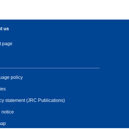
t us
t page
age policy
ies
cy statement (JRC Publications)
 notice
map