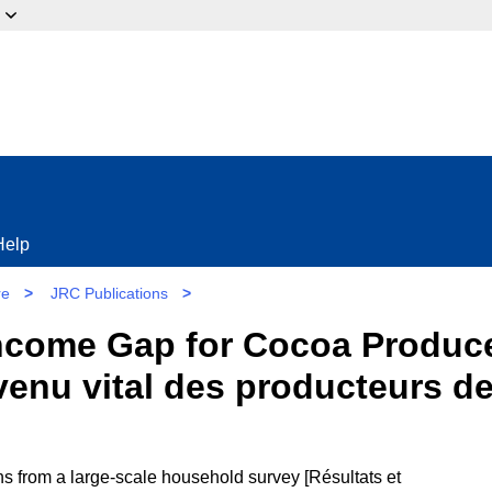
ow?
Help
re
>
JRC Publications
>
 Income Gap for Cocoa Produc
revenu vital des producteurs 
s from a large-scale household survey [Résultats et