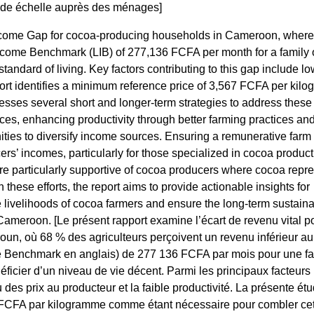
nde échelle auprès des ménages]
Income Gap for cocoa-producing households in Cameroon, wher
ncome Benchmark (LIB) of 277,136 FCFA per month for a family o
tandard of living. Key factors contributing to this gap include l
port identifies a minimum reference price of 3,567 FCFA per kilo
esses several short and longer-term strategies to address these
ces, enhancing productivity through better farming practices and
ties to diversify income sources. Ensuring a remunerative farm
rs’ incomes, particularly for those specialized in cocoa product
are particularly supportive of cocoa producers where cocoa repr
 these efforts, the report aims to provide actionable insights for
livelihoods of cocoa farmers and ensure the long-term sustainab
 Cameroon. [Le présent rapport examine l’écart de revenu vital p
n, où 68 % des agriculteurs perçoivent un revenu inférieur au
me Benchmark en anglais) de 277 136 FCFA par mois pour une fa
icier d’un niveau de vie décent. Parmi les principaux facteurs
au des prix au producteur et la faible productivité. La présente ét
67 FCFA par kilogramme comme étant nécessaire pour combler ce