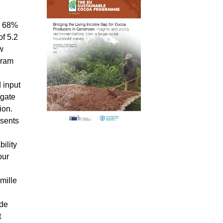
e 68%
f 5.2
ow
gram
 input
 gate
ion.
esents
ility
our
mille
ude
t