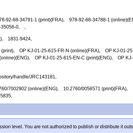
78-92-68-34791-1 (print)(FRA), 978-92-68-34788-1 (online)
68-35056-0, ,
nt), 1831-9424,
rint), OP KJ-01-25-615-FR-N (online)(FRA), OP KJ-01-25
(online)(ENG), OP KJ-01-25-615-EN-C (print)(ENG), OP KJ-
repository/handle/JRC143181,
760/7002902 (online)(ENG), 10.2760/0056571 (print)(FRA),
885835,
sion level. You are not authorized to publish or distribute it 