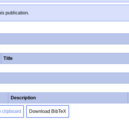
is publication.
Title
Description
o clipboard
Download BibTeX